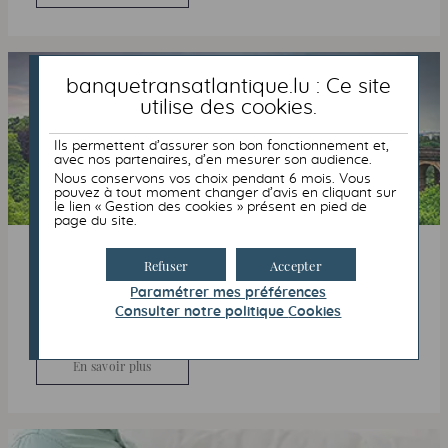
banquetransatlantique.lu : Ce site
utilise des
cookies
.
Ils permettent d’assurer son bon fonctionnement et,
avec nos partenaires, d’en mesurer son audience.
Nous conservons vos choix pendant 6 mois. Vous
pouvez à tout moment changer d’avis en cliquant sur
le lien « Gestion des cookies » présent en pied de
page du site.
Offre et conditions tarifaires
Refuser
Accepter
Retrouvez notre offre et conditions tarifaires des
Paramétrer mes préférences
différents services proposés par la Banque
Consulter notre politique
Cookies
Transatlantique Luxembourg.
En savoir plus