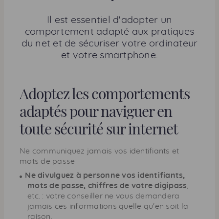
a
r
Il est essentiel d'adopter un
t
comportement adapté aux pratiques
a
du net et de sécuriser votre ordinateur
g
et votre smartphone.
e
r
c
Adoptez les comportements
e
adaptés pour naviguer en
t
t
toute sécurité sur internet
e
p
Ne communiquez jamais vos identifiants et
a
mots de passe
g
Ne divulguez à personne vos identifiants,
e
mots de passe, chiffres de votre digipass
,
etc. : votre conseiller ne vous demandera
jamais ces informations quelle qu'en soit la
raison.