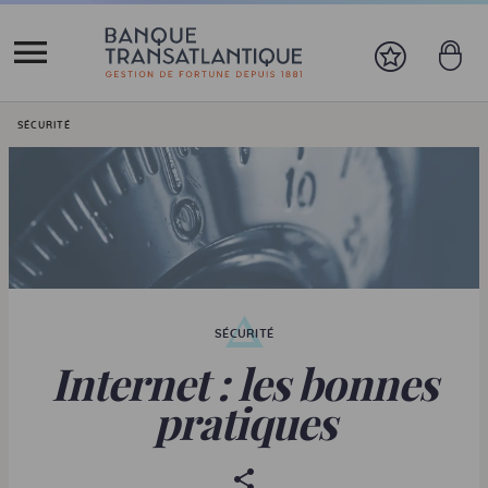
Vous êtes ici:
SÉCURITÉ
SÉCURITÉ
Internet : les bonnes
pratiques
P