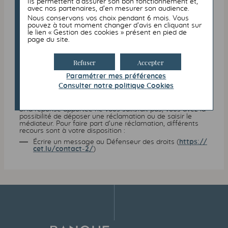
Ils permettent d’assurer son bon fonctionnement et,
Vous êtes en situation de handicap et vous avez des
avec nos partenaires, d’en mesurer son audience.
difficultés à utiliser nos services,
contactez le
correspondant accessibilité de Banque
Nous conservons vos choix pendant 6 mois. Vous
Transatlantique Luxembourg
.
pouvez à tout moment changer d’avis en cliquant sur
Pour remédier au problème de manière durable et dans la
le lien « Gestion des cookies » présent en pied de
mesure du raisonnable, la correction en ligne du défaut
page du site.
d’accessibilité sera privilégiée. Si cela ne peut être fait,
l’information souhaitée vous sera transmise dans un
format accessible selon vos souhaits : par écrit dans un
Refuser
Accepter
document ou courriel, ou à l’oral lors d'un entretien ou par
téléphone.
Paramétrer mes préférences
Voies de recours
Consulter notre politique
Cookies
Si la réponse apportée ne vous satisfait pas, vous avez la
possibilité de déposer une réclamation ou de saisir le
médiateur. Pour faire part d’une réclamation, différents
recours sont à votre disposition :
Écrire un message au Défenseur des droits (
https://
cet.lu/contact-2/
)