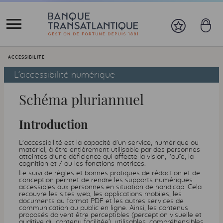
Vous êtes ici:
ACCESSIBILITÉ
L’accessibilité numérique
Schéma pluriannuel
Introduction
L'accessibilité est la capacité d’un service, numérique ou
matériel, à être entièrement utilisable par des personnes
atteintes d'une déficience qui affecte la vision, l'ouïe, la
cognition et / ou les fonctions motrices.
Le suivi de règles et bonnes pratiques de rédaction et de
conception permet de rendre les supports numériques
accessibles aux personnes en situation de handicap. Cela
recouvre les sites web, les applications mobiles, les
documents au format
PDF
et les autres services de
communication au public en ligne. Ainsi, les contenus
proposés doivent être perceptibles (perception visuelle et
auditive du contenu facilitée), utilisables, compréhensibles