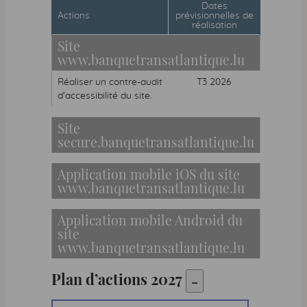
Dates
Actions
prévisionnelles de
réalisation
Site
2026 Plan d’actions. Tableau listant les a
www.banquetransatlantique.lu
Réaliser un contre-audit
T3 2026
d’accessibilité du site.
Site
secure.banquetransatlantique.lu
Application mobile iOS du site
www.banquetransatlantique.lu
Application mobile Android du
site
www.banquetransatlantique.lu
Plan d’actions
2027
-
Plan d’actions 